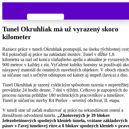
Tunel Okruhliak má už vyrazený skoro
kilometer
Raziace práce v tuneli Okruhliak postupujú, na úseku rýchlostnej cest
R4 pokračujú aj práce na zakladaní mostov. Tunel v dĺžke 1,8
kilometra sa razí od konca vlaňajšieho apríla a aktuálne je vyrazených
900 metrov v každej z rúr. Vyťažené kubíky horniny sa používajú ak
násypový materiál do ostatných stavebných objektov. V oboch rúrach
sa súčasne razí s určitým odstupom od kaloty aj stupeň (lavica) a dno.
Tunel Okruhliak je razený cyklickým spôsobom razenia v nepretržitej
prevádzke 24 hodín denne, 7 dní v týždni. Celkovo je zapojených do
procesu razenia približne 180 technických pracovníkov a tunelárov.
Tunel je súčasťou stavby R4 Prešov – severný obchvat, II. etapa.
V tuneli sme už začali realizovať aj práce na sekundárnom ostení a
drenážnom odvodnení tunela.
„Zhotovených je 39 blokov
železobetónových spodných klenieb tunela, vrátane základových
pásov v ľavej tunelovej rúre a 8 blokov spodných klenieb v prav