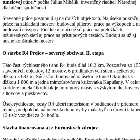
tunelovej rúre,“
počíta Július Mihálik, investičný riaditeľ Národnej
diaľničnej spoločnosti.
Stavebné práce postupujú aj na ďalších objektoch. Na úseku pokraču
práce na zakladaní mostov, budovaní pilierov, práce na výkopoch a n
budovaní násypov. Finálne ukončené sú práce na preložkách
inžinierskych sietí aj práce na prístupových cestách. Budujú sa už aj
nosné konštrukcie mostov.
O stavbe R4 Prešov – severný obchvat, II. etapa
Táto časť rýchlostného ťahu R4 bude dlhá 10,2 km. Pozostáva zo 15
stavebných objektov, 12 mostov, 6 protihlukových stien s celkovou
dĺžkou 3 683 m. Súčasťou budovaného úseku je tunel Okruhliak s
dĺžkou 1 800 m a jedna mimoúrovňová križovatka Kapušany. V cel
koridore tunela Okruhliak je horninový masív s výskytom ílu, ílovcov
siltovcov a pieskovcov.
Úsek rýchlostnej cesty R4 ušetrí motoristom v budúcnosti v priemere 
minút, predpokladaná intenzita dopravy by mala byť na úrovni takme
13-tisíc vozidiel za 24 hodín.
Stavba financovaná aj z Európskych zdrojov
Národná diaľničná spoločnosť predložila Európskej komisii žiadosť o