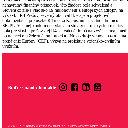
nenávratný finančný príspevok, táto žiadosť bola schválená a
Slovensko získa viac ako 69 miliónov eur z európskych zdrojov na
výstavbu R4 Prešov, severný obchvat II. etapa a projektovú
dokumentáciu pre úseky R4 medzi Kapušanmi a štátnou hranicou
SK/PL. V silnej konkurencii viac ako stovky európskych projektov
bola pre stavbu prešovskej R4 schválená druhá najvyššia suma, hneď
po nemeckom železničnom projekte. Ide o zdroje v rámci nástroja na
prepájanie Európy (CEF), výzva na projekty s vojensko-civilným
využitím.
Buďte s nami v kontakte
© 2021 - 2023 Národná diaľničná spoločnosť, a.s. | Ochrana osobných údajov | Vyrobila